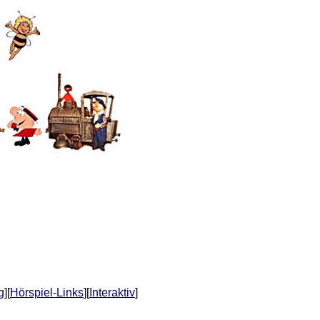
g
][
Hörspiel-Links
][
Interaktiv
]