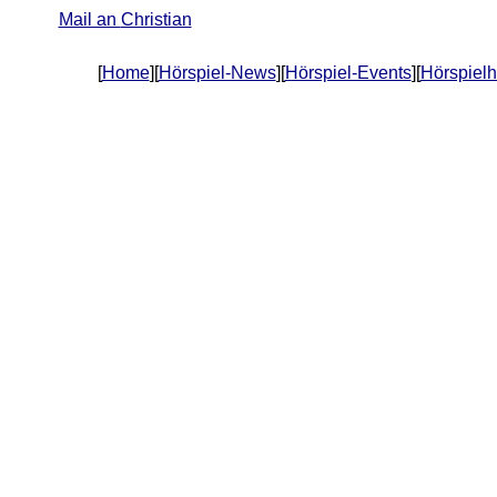
Mail an
Christian
[
Home
][
Hörspiel-News
][
Hörspiel-Events
][
Hörspiel