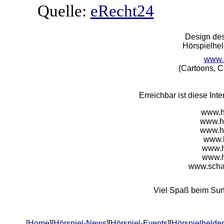
Quelle:
eRecht24
Design des
Hörspielhe
www.f
(Cartoons, Co
Erreichbar ist diese In
www.h
www.ho
www.ho
www.h
www.h
www.h
www.schal
Viel Spaß beim Sur
[
Home
][
Hörspiel-News
][
Hörspiel-Events
][
Hörspielhelde